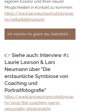
eigenen Essenz und ihren neuen 
Möglichkeiten in Kontakt zu kommen: 
https://www.larsneumann.photograp
hy/selbstbildmagazin
Ich möchte mir gleich das Selbstbild Magazin holen…
👉 Siehe auch: Interview 
#1
Laurie Lawson & Lars 
Neumann über "
Die 
erstaunliche Symbiose von 
Coaching und 
Portraitfotografie
"
https://www.larsneumann.photograp
hy/post/the-coaching-game-
personality-photography