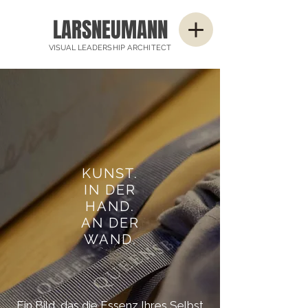
LARSNEUMANN
VISUAL LEADERSHIP ARCHITECT
KUNST.
IN DER
HAND.
AN DER
WAND.
Ein Bild, das die Essenz Ihres Selbst