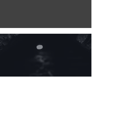
LARSNEUMANN
VISUAL LEADERSHIP ARCHITECT