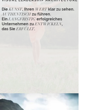
VISUAL LEADERSHIP ARCHITECTURE
Die
KUNST
, Ihren
WERT
klar zu sehen.
AUTHENTISCH
zu führen.
Ein
LANGFRISTIG
erfolgreiches
Unternehmen zu
ENTWICKELN
,
das Sie
ERFÜLLT
.