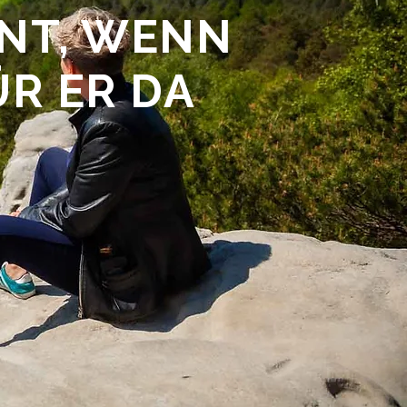
NT, WENN
ÜR ER DA